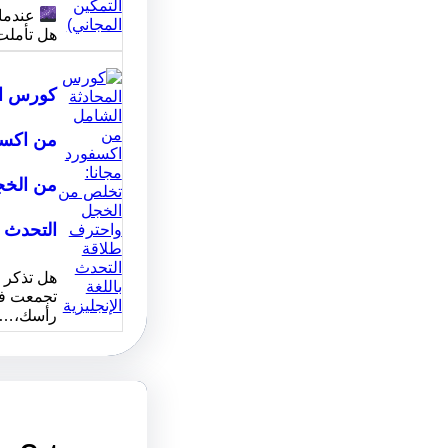
عندما 
هل تأملت
كورس ال
من اكسف
من الخج
التحدث ب
هل تذكر ت
تجمعت فيه
رأسك،…