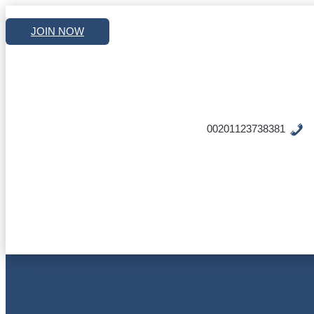
JOIN NOW
00201123738381