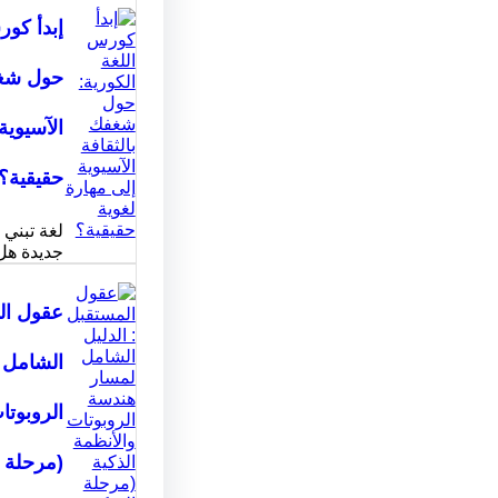
إبدأ كور
حول شغف
الآسيوية
حقيقية؟
لغة تبني
جديدة هل
عقول الم
الشامل 
الروبوتا
(مرحلة ا