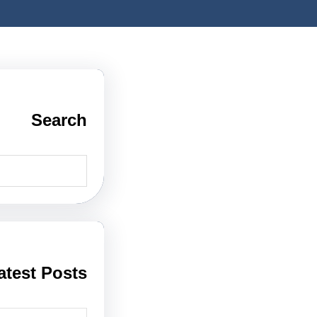
Search
S
e
a
r
c
h
atest Posts