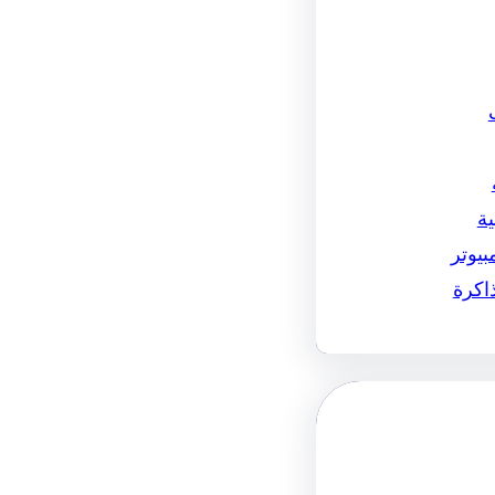
ة
بيوتر
اكرة